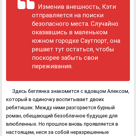
Изменив внешность, Кэти
отправляется на поиски
безопасного места. Случайно
оказавшись в маленьком
южном городке Саутпорт, она
решает тут остаться, чтобы
поскорее забыть свои
переживания.
Здесь беглянка знакомится с вдовцом Алексом,
который в одиночку воспитывает двоих
ребятишек. Между ними разгорается бурный
роман, обещающий безоблачное будущее для
влюбленных. Но прошлое вновь проявляется в
настоящем, неся за собой неразрешенные