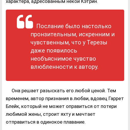
характера, адресованным некой Кэтрин.
Послание было настолько
пронзительным, искренним и
чувственным, что у Терезы
даже появилось
необъяснимое чувство
влюбленности к автору.
Она решает разыскать его любой ценой. Тем
временем, автор признания в любви, вдовец Гаррет
Блейк, который не может оправиться от потери
любимой жены, строит яхту и мечтает
отправиться в одинокое плавание.