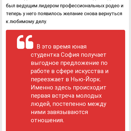
был ведущим лидером профессиональных родео и
теперь у него появилось желание снова вернуться
к любимому делу.
В это время юная
студентка София получает
выгодное предложение по
работе в сфере искусства и
переезжает в Нью-Йорк.
Именно здесь происходит
первая встреча молодых
людей, постепенно между
ними завязываются
отношения.