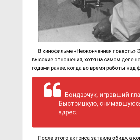
В кинофильме «Неоконченная повесть» Э
высокие отношения, хотя на самом деле н
годами ранее, когда во время работы над
Бондарчук, игравший гл
Быстрицкую, снимавшуюся 
адрес.
После этого актриса затаила обиду, а к