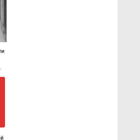
ли
.
ой