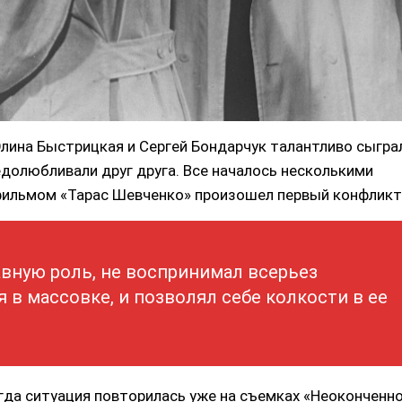
лина Быстрицкая и Сергей Бондарчук талантливо сыгра
едолюбливали друг друга. Все началось несколькими
 фильмом «Тарас Шевченко» произошел первый конфликт
авную роль, не воспринимал всерьез
в массовке, и позволял себе колкости в ее
огда ситуация повторилась уже на съемках «Неоконченн