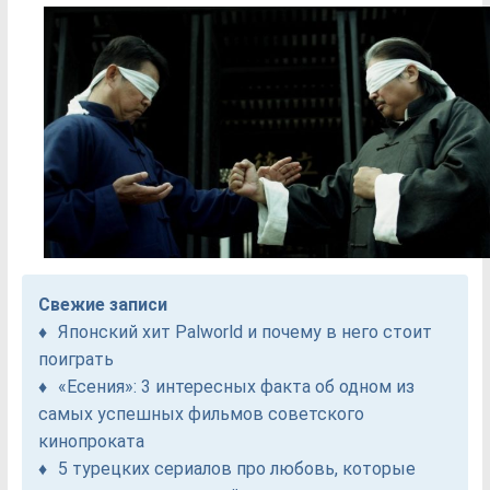
Свежие записи
Японский хит Palworld и почему в него стоит
поиграть
«Есения»: 3 интересных факта об одном из
самых успешных фильмов советского
кинопроката
5 турецких сериалов про любовь, которые