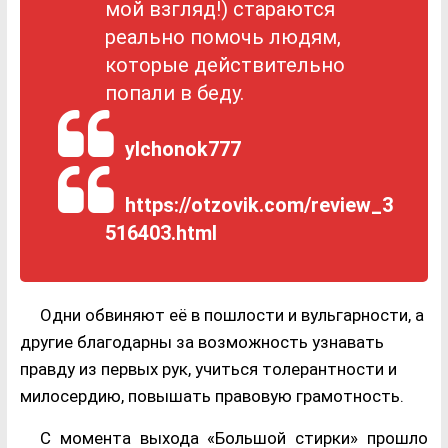
мой взгляд!) стараются
реально помочь людям,
которые действительно
попали в беду.
ylchonok777
https://otzovik.com/review_3
516403.html
Одни обвиняют её в пошлости и вульгарности, а
другие благодарны за возможность узнавать
правду из первых рук, учиться толерантности и
милосердию, повышать правовую грамотность.
С момента выхода «Большой стирки» прошло