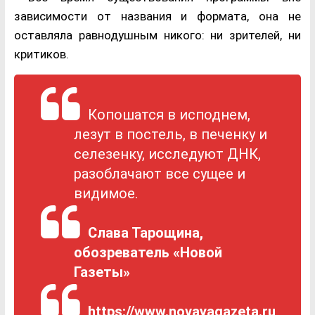
зависимости от названия и формата, она не
оставляла равнодушным никого: ни зрителей, ни
критиков.
Копошатся в исподнем,
лезут в постель, в печенку и
селезенку, исследуют ДНК,
разоблачают все сущее и
видимое.
Слава Тарощина,
обозреватель «Новой
Газеты»
https://www.novayagazeta.ru