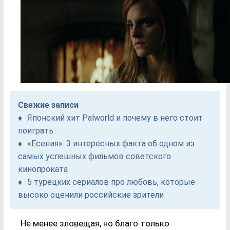
Свежие записи
Японский хит Palworld и почему в него стоит
поиграть
«Есения»: 3 интересных факта об одном из
самых успешных фильмов советского
кинопроката
5 турецких сериалов про любовь, которые
высоко оценили российские зрители
Не менее зловещая, но благо только