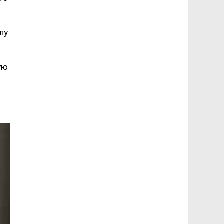
лу
ую