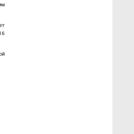
им
ет
16
ой