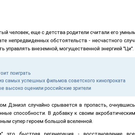
тый человек, еще с детства родители считали его умным
те непредвиденных обстоятельств - несчастного случ
ь управлять внеземной, могущественной энергией "Ци".
тоит поиграть
м из самых успешных фильмов советского кинопроката
ые высоко оценили российские зрители
ом Дэниэл случайно срывается в пропасть, очнувшись
нные способности. В добавку к своим акробатическим
ным супер героем большой вселенной.
и" это быстрая регенерация - восстановление все