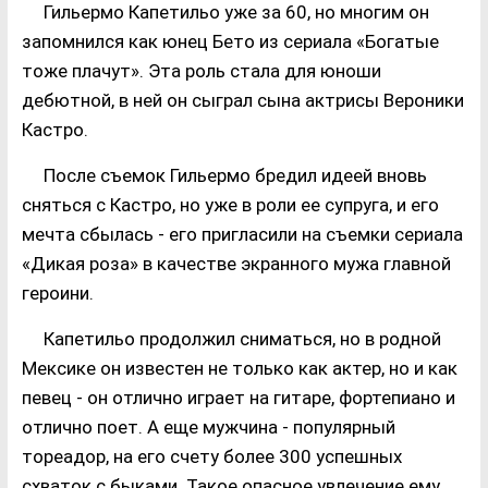
Гильермо Капетильо уже за 60, но многим он
запомнился как юнец Бето из сериала «Богатые
тоже плачут». Эта роль стала для юноши
дебютной, в ней он сыграл сына актрисы Вероники
Кастро.
После съемок Гильермо бредил идеей вновь
сняться с Кастро, но уже в роли ее супруга, и его
мечта сбылась - его пригласили на съемки сериала
«Дикая роза» в качестве экранного мужа главной
героини.
Капетильо продолжил сниматься, но в родной
Мексике он известен не только как актер, но и как
певец - он отлично играет на гитаре, фортепиано и
отлично поет. А еще мужчина - популярный
тореадор, на его счету более 300 успешных
схваток с быками. Такое опасное увлечение ему