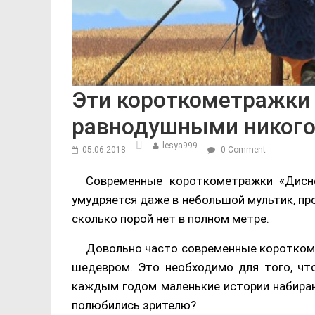
Эти короткометражки 
равнодушными никог
lesya999
05.06.2018
0 Comment
Современные короткометражки «Дисне
умудряется даже в небольшой мультик, п
сколько порой нет в полном метре.
Довольно часто современные коротко
шедевром. Это необходимо для того, что
каждым годом маленькие истории набираю
полюбились зрителю?