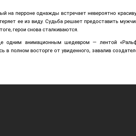
рый на перроне однажды встречает невероятно красив
 теряет ее из виду. Судьба решает предоставить мужчи
тоге, герои снова сталкиваются.
ще одним анимационным шедевром — лентой «Ральф
сь в полном восторге от увиденного, завалив создател