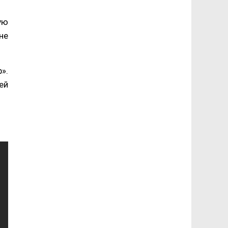
ую
не
».
ей