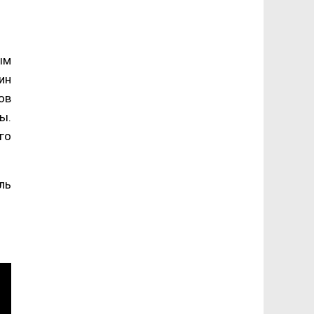
ым
ин
ов
ы.
го
ль