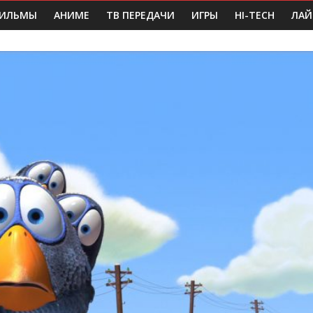
ИЛЬМЫ
АНИМЕ
ТВ ПЕРЕДАЧИ
ИГРЫ
HI-TECH
ЛАЙ