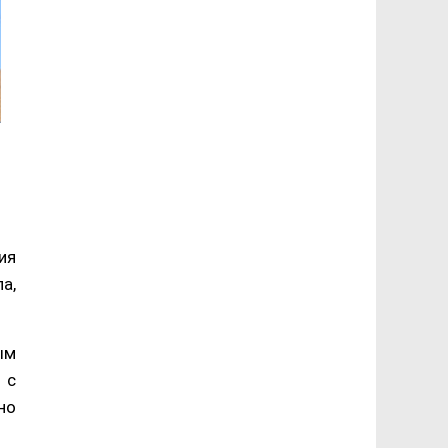
ия
а,
ым
 с
но