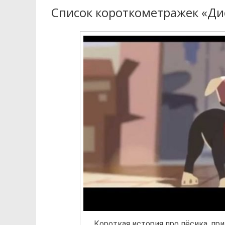
Список короткометражек «Ди
Короткая история про пёсика, п