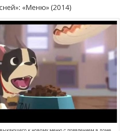
сней»: «Меню» (2014)
ривыкающего к новому меню с появлением в доме