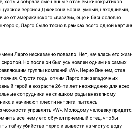
, хоть и собрала смешанные отзывы кинокритиков.
анцузской версией Джейсона Борна: умный, находчивый,
ичие от американского «визави», еще и баснословно
-герою, Ларго было тесно в рамках всего одной картин
ени Ларго несказанно повезло. Нет, началась его жизн
я сиротой. Но после он был усыновлен одним из самых
правляющим группы компаний «W», Нерио Винчем, став
ояния. Спустя годы отчим Ларго при загадочных
авный герой в возрасте 26-ти лет неожиданно для всех
тальные сотрудники не слишком рады внезапному
ика и начинают плести интриги, пытаясь
озможности управлять «W». Молодому человеку придетс
омнить все, чему его обучал приемный отец, чтобы
ыть тайну убийства Нерио и вывести на чистую воду