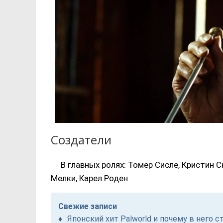
Создатели
В главных ролях: Томер Сисле, Кристин 
Мелки, Карел Роден
Свежие записи
Японский хит Palworld и почему в него с