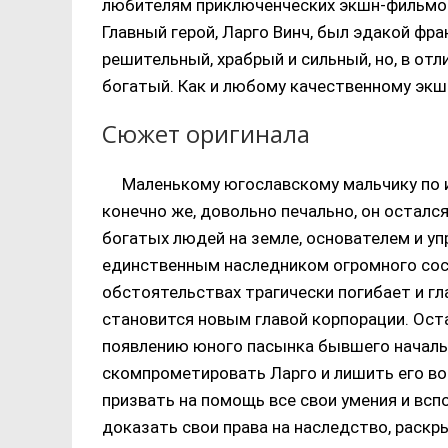
любителям приключенческих экшн-фильмов
Главный герой, Ларго Винч, был эдакой фр
решительный, храбрый и сильный, но, в отл
богатый. Как и любому качественному экшн
Сюжет оригинала
Маленькому югославскому мальчику по им
конечно же, довольно печально, он осталс
богатых людей на земле, основателем и у
единственным наследником огромного сост
обстоятельствах трагически погибает и гл
становится новым главой корпорации. Ос
появлению юного пасынка бывшего начальн
скомпрометировать Ларго и лишить его в
призвать на помощь все свои умения и всп
доказать свои права на наследство, раскр