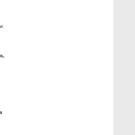
ы.
ь,
я