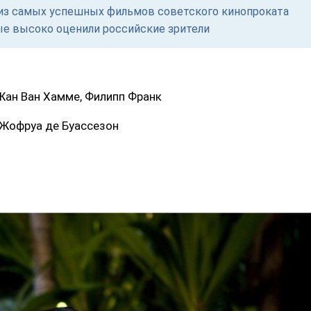
м из самых успешных фильмов советского кинопроката
ые высоко оценили российские зрители
Жан Ван Хамме, Филипп Франк
 Жофруа де Буассезон