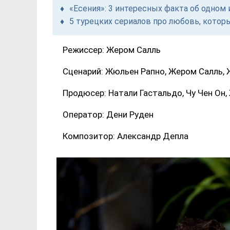
«Есения»: 3 интересных факта об одно
5 турецких сериалов про любовь, котор
Режиссер: Жером Салль
Сценарий: Жюльен Рапно, Жером Салль, 
Продюсер: Натали Гастальдо, Чу Чен Он,
Оператор: Дени Руден
Композитор: Александр Депла