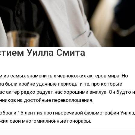
стием Уилла Смита
м из самых знаменитых чернокожих актеров мира. Но
ла были крайне удачные периоды и те, про которые
ас актер редко радует нас хорошими амплуа. Он будто 
онников на достойные перевоплощения.
тобрали 15 лент из противоречивой фильмографии Уилла,
ужил свои многомиллионные гонорары.