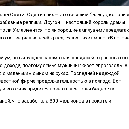
лла Смита. Один из них — это веселый балагур, которы
забавные реплики. Другой — настоящий король драмы,
то ли Уилл ленится, то ли хорошие амплуа ему предлага
го потенциал во всей красе, существует мало. «В погон
ый ум, но вынужден заниматься продажей странноватог
го дохода, поэтому семья мужчины живет впроголодь. А
го с маленьким сыном на руках. Последней надеждой
известной фирме продолжительностью в полгода. Вот
у и его сыну придется познать все грани бедности.
ной, что заработала 300 миллионов в прокате и