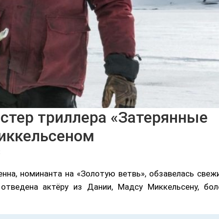
стер триллера «Затерянные
Миккельсеном
t
нна, номинанта на «Золотую ветвь», обзавелась свеж
отведена актёру из Дании, Мадсу Миккельсену, бол