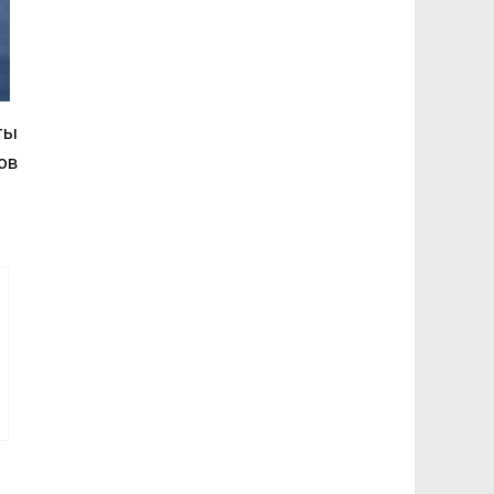
ты
ов