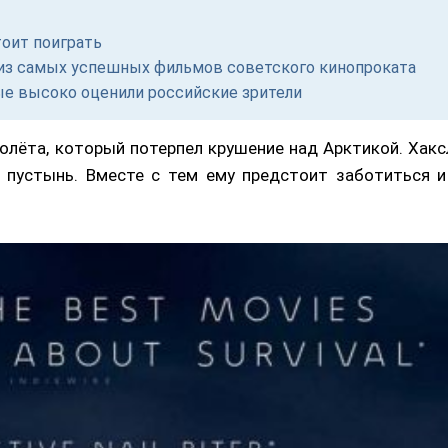
тоит поиграть
м из самых успешных фильмов советского кинопроката
ые высоко оценили российские зрители
лёта, который потерпел крушение над Арктикой. Хакс
 пустынь. Вместе с тем ему предстоит заботиться и