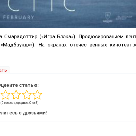
а Смарадоттир («Игра Блэка»). Продюсированием лен
«Мадбаунд»»). На экранах отечественных кинотеатр
ать
Оцените статью:
(0 голосов, среднее: 0 из 5)
литесь с друзьями!