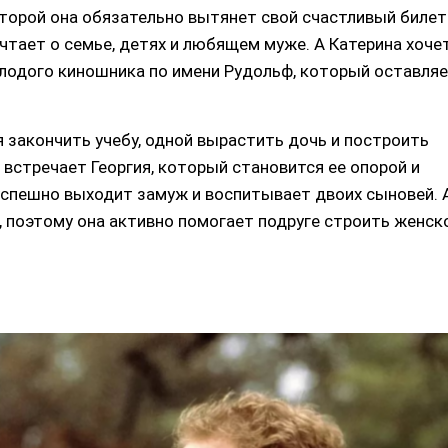
торой она обязательно вытянет свой счастливый билет
чтает о семье, детях и любящем муже. А Катерина хоче
олодого киношника по имени Рудольф, который оставля
я закончить учебу, одной вырастить дочь и построить
 встречает Георгия, который становится ее опорой и
 успешно выходит замуж и воспитывает двоих сыновей. 
, поэтому она активно помогает подруге строить женск