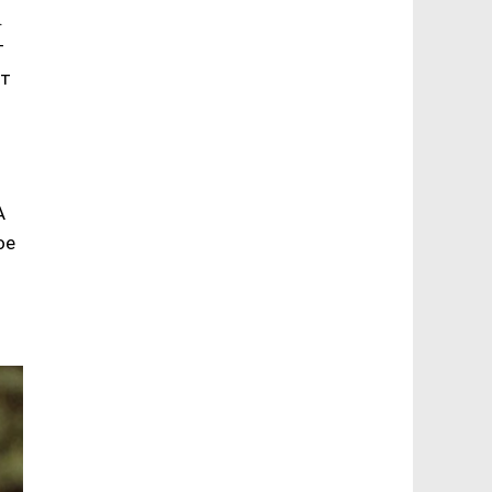
.
т
ет
А
ое