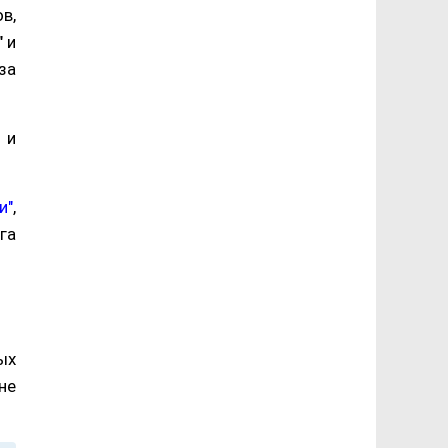
в,
" и
за
 и
и"
,
га
ых
не