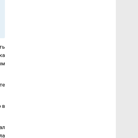
ть
ка
ым
те
 в
ал
ла