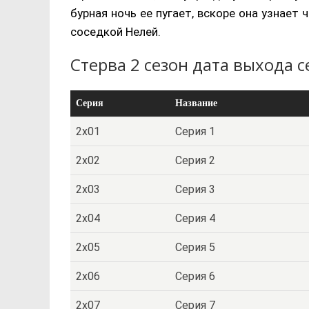
бурная ночь ее пугает, вскоре она узнает
соседкой Нелей.
Стерва 2 сезон дата выхода 
Серия
Название
2x01
Серия 1
2x02
Серия 2
2x03
Серия 3
2x04
Серия 4
2x05
Серия 5
2x06
Серия 6
2x07
Серия 7