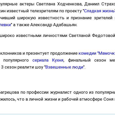
пулярные актеры Светлана Ходченкова, Даниил Страхо
ин известный телезрителям по проекту "
Сладкая жизнь
учивший широкую известность и признание зрителей 
левки
" а также Александр Адабашьян.
н широко известными личностями Светланой Федотовой
поклонников и презентует продолжение
комедии "Мамочк
т популярного
сериала Кухня
, финальный сезон ме
е 3 сезон реалити шоу "
Взвешенные люди
".
 Багрецова по профессии журналист одного из популярн
ожилось, что в личной жизни и рабочей атмосфере Соня 