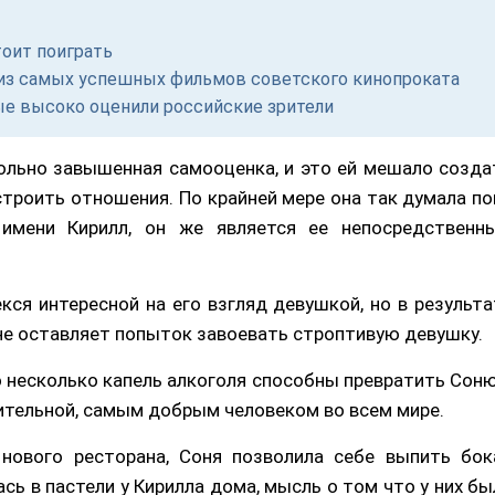
тоит поиграть
м из самых успешных фильмов советского кинопроката
ые высоко оценили российские зрители
вольно завышенная самооценка, и это ей мешало созда
троить отношения. По крайней мере она так думала по
 имени Кирилл, он же является ее непосредственн
кся интересной на его взгляд девушкой, но в результа
 не оставляет попыток завоевать строптивую девушку.
го несколько капель алкоголя способны превратить Соню
ительной, самым добрым человеком во всем мире.
нового ресторана, Соня позволила себе выпить бок
ась в пастели у Кирилла дома, мысль о том что у них бы