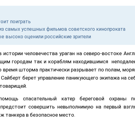
тоит поиграть
м из самых успешных фильмов советского кинопроката
ые высоко оценили российские зрители
 истории человечества ураган на северо-востоке Англ
ащим городам так и кораблям находившимся неподалек
о время шторма практически разрывает по полам, моря
Сайберт берет управление паникующего экипажа на себ
 товарищей.
помощь спасательный катер береговой охраны п
 предстоит совершить невыполнимую на первый взгл
ж танкера в безопасное место.