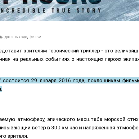
,
дата выхода
фильм
едставит зрителям героический триллер - это величайш
анная на реальных событиях о настоящих героях экипа
 состоится 29 января 2016 года, поклонникам фильм
.
ваемую атмосферу, эпического масштаба морской стих
низывающий ветер в 300 км час и напряженная атмосфе
го зрителя.