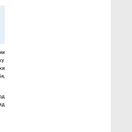
ии
у.
ки
я,
од
яд