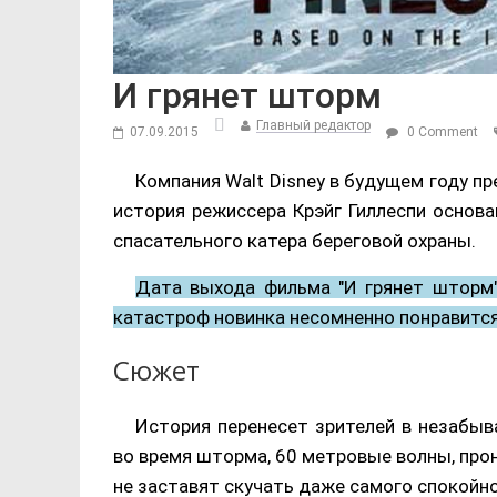
И грянет шторм
Главный редактор
07.09.2015
0 Comment
Компания Walt Disney
в будущем году пр
история режиссера Крэйг Гиллеспи основ
спасательного катера береговой охраны.
Дата выхода фильма "И грянет шторм"
катастроф новинка несомненно понравится
Сюжет
История перенесет зрителей в незабы
во время шторма, 60 метровые волны, про
не заставят скучать даже самого спокойно