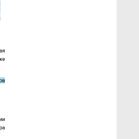
ая
же
ов
ии
ра